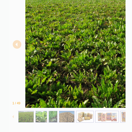
1
/
49